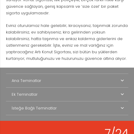
güvence sağlayan, geniş kapsamlı ve ‘size özel’ bir paket
sigorta uygulamasıdır.
Eviniz oturulamaz hale gelebilir; kiracıysanız; taşınmak zorunda
kalabilirsiniz; ev sahibiyseniz; kira gelirinden yoksun
kalabilirsiniz; hatta taşınma ve enkaz kaldırma giderlerini de
üstlenmeniz gerekebilir. İşte, eviniz ve mal varlığınız için
yaptıracağınız Artı Konut Sigortası, sizi bütün bu yüklerden
kurtarıyor; mutluluğunuzu ve huzurunuzu güvence altına alıyor.
Ana Teminatlar
Ek Teminatlar
İsteğe Bağlı Teminatlar
7/24