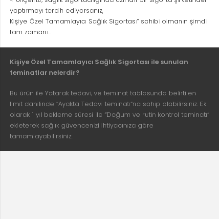
yaptırmayı tercih ediyorsanız,
Kişiye Özel Tamamlayıcı Sağlık Sigortası” sahibi olmanın şimdi
tam zamanı…
Kişiye Özel Tamamlayıcı Sağlık Sigortası ile sunulan
teminatlar nelerdir?
Bu ürün ile Yatarak tedavi, ve teminat tablosunda belirtilen
limit dahilinde “Ayakta Tedavi teminatı“na sahip olabilirsiniz. Ek
olarak 1 yıl bekleme süresi ile “Doğum ve rutin kontrol teminatı”
ekleterek sağlık güvencenizi ihtiyacınıza göre
tamamlayabilirsiniz.