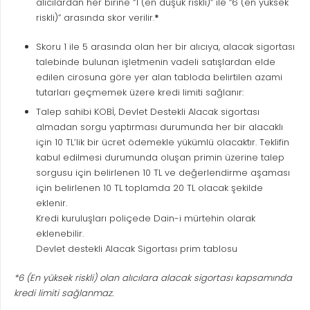
alıcılardan her birine “1 (en düşük riskli)” ile “6 (en yüksek
riskli)” arasında skor verilir.
*
Skoru 1 ile 5 arasında olan her bir alıcıya, alacak sigortası
talebinde bulunan işletmenin vadeli satışlardan elde
edilen cirosuna göre yer alan tabloda belirtilen azami
tutarları geçmemek üzere kredi limiti sağlanır:
Talep sahibi KOBİ, Devlet Destekli Alacak sigortası
almadan sorgu yaptırması durumunda her bir alacaklı
için 10 TL’lik bir ücret ödemekle yükümlü olacaktır. Teklifin
kabul edilmesi durumunda oluşan primin üzerine talep
sorgusu için belirlenen 10 TL ve değerlendirme aşaması
için belirlenen 10 TL toplamda 20 TL olacak şekilde
eklenir.
Kredi kuruluşları poliçede Dain-i mürtehin olarak
eklenebilir.
Devlet destekli Alacak Sigortası prim tablosu
*6 (En yüksek riskli) olan alıcılara alacak sigortası kapsamında
kredi limiti sağlanmaz.