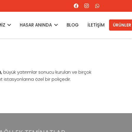
MİZ
HASAR ANINDA
BLOG
İLETİŞİM
ÜRÜNLER
,
büyük yatırımlar sonucu kurulan ve birçok
ıt istasyonlarına özel bir poliçedir.