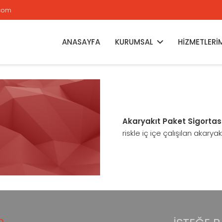
.com
ANASAYFA
KURUMSAL
HİZMETLERİ
Akaryakıt Paket Sigortası
riskle iç içe çalışılan akaryak