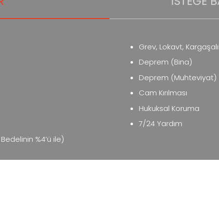
R
İSTEĞE B
Grev, Lokavt, Kargaşalık
Deprem (Bina)
Deprem (Muhteviyat)
Cam Kırılması
Hukuksal Koruma
7/24 Yardım
Bedelinin %4’ü ile)