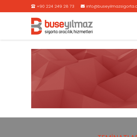
+90 224 249 28 73
info@buseyilmazsigorta